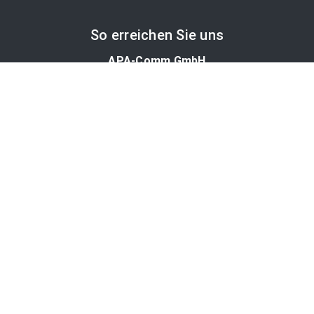
So erreichen Sie uns
APA-Comm GmbH
Laimgrubengasse 10
1060 Wien, Österreich
PR-Desk Support
Tel. +43 1 36060-5310
APA-Salesdesk
Tel. +43 1 36060-1234
comm@apa.at
Services
PR-Desk
APA-OTS-Video
APA-Fotoservice