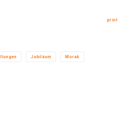
print
llungen
Jubiläum
Morak