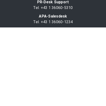
PR-Desk Support
Tel. +43 1 36060-5310
APA-Salesdesk
Tel. +43 1 36060-1234
comm@apa.at
Services
PR-Desk
APA-OTS-Video
APA-Fotoservice
Cookie-Präferenzen
OTS-App