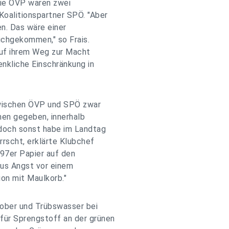
die ÖVP waren zwei
oalitionspartner SPÖ. "Aber
en. Das wäre einer
ichgekommen," so Frais.
auf ihrem Weg zur Macht
enkliche Einschränkung in
zwischen ÖVP und SPÖ zwar
men gegeben, innerhalb
 doch sonst habe im Landtag
rrscht, erklärte Klubchef
 97er Papier auf den
aus Angst vor einem
ion mit Maulkorb."
hober und Trübswasser bei
ür Sprengstoff an der grünen