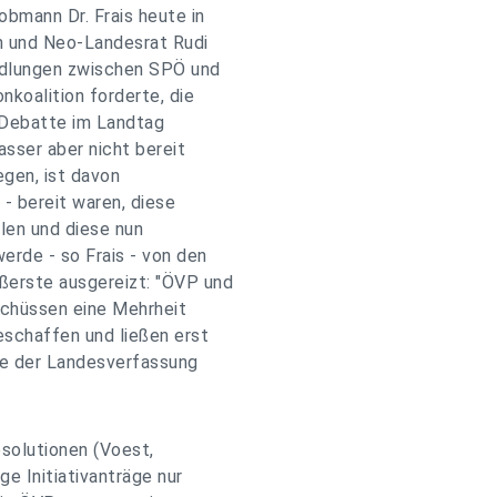
bmann Dr. Frais heute in
n und Neo-Landesrat Rudi
ndlungen zwischen SPÖ und
nkoalition forderte, die
n Debatte im Landtag
sser aber nicht bereit
egen, ist davon
- bereit waren, diese
len und diese nun
erde - so Frais - von den
ßerste ausgereizt: "ÖVP und
schüssen eine Mehrheit
eschaffen und ließen erst
nne der Landesverfassung
solutionen (Voest,
ge Initiativanträge nur