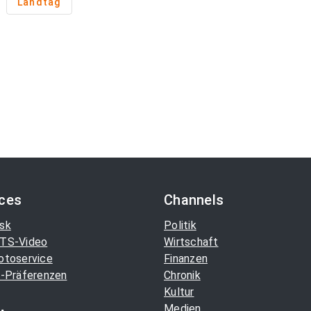
Landtag
ices
Channels
sk
Politik
TS-Video
Wirtschaft
otoservice
Finanzen
-Präferenzen
Chronik
Kultur
Medien