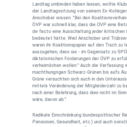
Landtag umbinden haben lassen, wollte Klubo
der Landtagssitzung von seinem Ex-Kollege
Anschober wissen. "Bei den Koalitionsverha
ÖVP war schnell klar, dass die ÖVP eine Beto
de facto eine Ausschaltung jeder kritische
bedeutet hätte. Weil Anschober und Trübswa
waren ihr Koalitionspapier auf den Tisch zu l
auszugehen, dass sie - im Gegensatz zu SPÖ 
diktatorischen Forderungen der ÖVP zu erfül
verheimlichen wollen." Auch die Verfassung w
machthungrigen Schwarz-Grünen bis aufs Äu
Grüne versuchten sich auch in den Unteraus
mittels Veränderung der Mitgliederzahl zu b
nach einer Belehrung, dass dies nicht im Si
wäre, davon ab."
Radikale Einschränkung bundespolitischer Re
Pensionen, Gesundheit, etc.) und auch sonsti