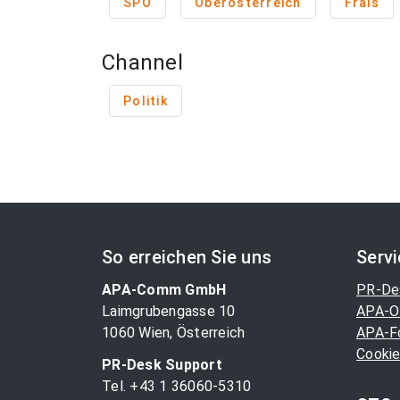
SPÖ
Oberösterreich
Frais
Channel
Politik
So erreichen Sie uns
Serv
APA-Comm GmbH
PR-De
Laimgrubengasse 10
APA-O
1060 Wien, Österreich
APA-F
Cookie
PR-Desk Support
Tel. +43 1 36060-5310