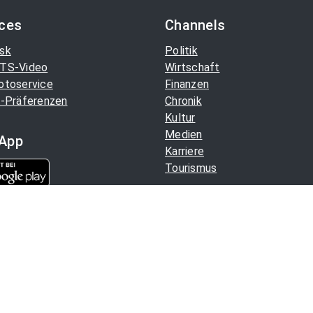
ices
Channels
sk
Politik
TS-Video
Wirtschaft
otoservice
Finanzen
-Präferenzen
Chronik
Kultur
Medien
App
Karriere
Tourismus
Aussender. Alle Rechte
Hilfe
/
Datenschutz
/
Impressu
Copyright