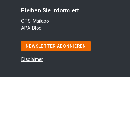
Bleiben Sie informiert
OTS-Mailabo
APA-Blog
NEWSLETTER ABONNIEREN
Disclaimer
m
/
Offenlegung
/
AGB
/
Cookie-Präferenzen
/