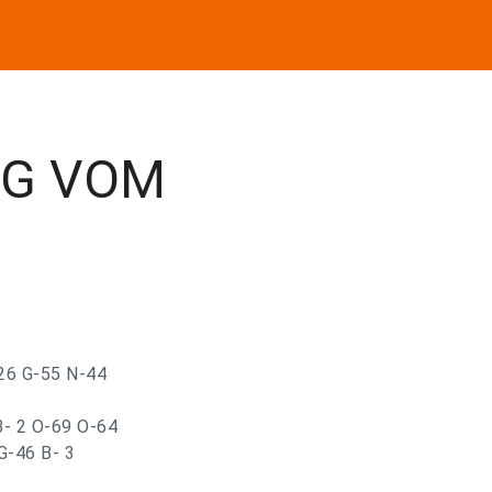
NG VOM
-26 G-55 N-44
B- 2 O-69 O-64
 G-46 B- 3