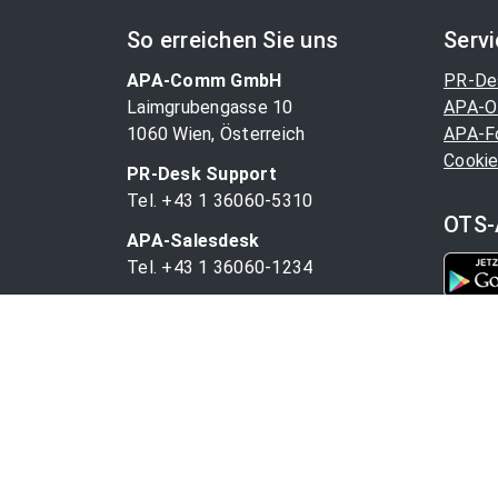
So erreichen Sie uns
Serv
APA-Comm GmbH
PR-De
Laimgrubengasse 10
APA-O
1060 Wien, Österreich
APA-F
Cookie
PR-Desk Support
Tel. +43 1 36060-5310
OTS-
APA-Salesdesk
Tel. +43 1 36060-1234
comm@apa.at
© 1997 - 2025 APA-Comm GmbH und der jeweilige 
vorbehalten.