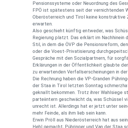
Pensionssysteme oder Neuordnung des Gesu
FPÖ ist spätestens seit der vernichtenden 
Oberösterreich und Tirol keine konstruktiv
erwarten.
Also geschieht künftig entweder, was Schüsse
Regierung platzt. Das erklärt im Nachhinein 
Stil, in dem die ÖVP die Pensionsreform, de
oder die Voest-Privatisierung durchgepeitsc
Gespräche mit den Sozialpartnern, für sorgf
Erklärungen in der Öffentlichkeit glaubte de
zu erwartenden Verfallserscheinungen in der
Die Rechnung haben die VP-Granden Pühringe
der Staa in Tirol letzten Sonntag schmerzha
geknallt bekommen. Trotz ihrer Wahlsiege st
parteiintern geschwächt da, was Schüssel vie
unrecht ist. Allerdings hat er jetzt unter se
mehr Feinde, als ihm lieb sein kann.
Erwin Pröll aus Niederösterreich hat aus sei
Hehl gemacht; Pühringer und Van der Staa s