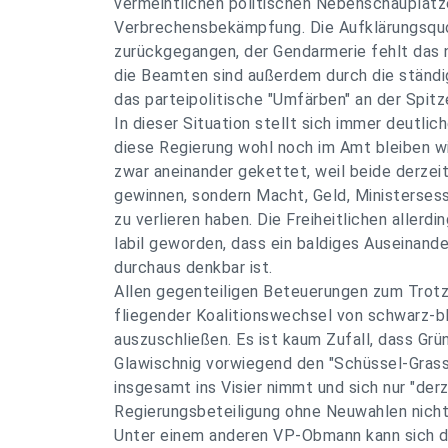
vermeintlichen politischen Nebenschauplätz
Verbrechensbekämpfung. Die Aufklärungsquo
zurückgegangen, der Gendarmerie fehlt das 
die Beamten sind außerdem durch die ständ
das parteipolitische "Umfärben" an der Spitz
In dieser Situation stellt sich immer deutlich
diese Regierung wohl noch im Amt bleiben w
zwar aneinander gekettet, weil beide derzei
gewinnen, sondern Macht, Geld, Ministerse
zu verlieren haben. Die Freiheitlichen allerdin
labil geworden, dass ein baldiges Auseinande
durchaus denkbar ist.
Allen gegenteiligen Beteuerungen zum Trotz i
fliegender Koalitionswechsel von schwarz-b
auszuschließen. Es ist kaum Zufall, dass Gr
Glawischnig vorwiegend den "Schüssel-Grass
insgesamt ins Visier nimmt und sich nur "derz
Regierungsbeteiligung ohne Neuwahlen nicht 
Unter einem anderen VP-Obmann kann sich d