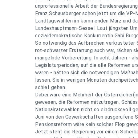
unprofessionelle Arbeit der Bundesregierung;
Franz Schausberger schon jetzt um die VP-M
Landtagswahlen im kommenden März und da
Landeshauptmann-Sessel. Laut jüngsten Umf
sozialdemokratische Konkurrentin Gabi Burgs
So notwendig das Aufbrechen verkrusteter 
rot-schwarzer Erstarrung auch war, rächen s
mangelnde Vorbereitung. In acht Jahren - al
Legislaturperioden, auf die alle Reformen ur
waren - hätten sich die notwendigen Maßna
lassen. Sie in wenigen Monaten durchpeitsc
schief gehen.
Dabei wäre eine Mehrheit der Österreicher(i
gewesen, die Reformen mitzutragen. Schüsse
Nationalratswahlen nicht so eindrucksvoll 
Juni von den Gewerkschaften ausgerufene S
Pensionsreform wäre kein solcher Flop gewo
Jetzt steht die Regierung vor einem Scherb