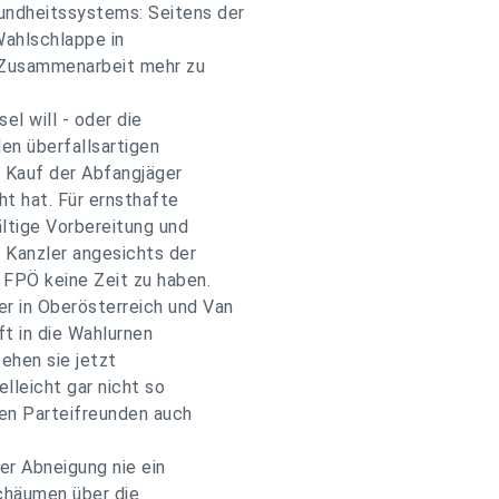
ndheitssystems: Seitens der
Wahlschlappe in
e Zusammenarbeit mehr zu
l will - oder die
den überfallsartigen
n Kauf der Abfangjäger
ht hat. Für ernsthafte
ältige Vorbereitung und
r Kanzler angesichts der
 FPÖ keine Zeit zu haben.
r in Oberösterreich und Van
ft in die Wahlurnen
ehen sie jetzt
lleicht gar nicht so
inen Parteifreunden auch
ner Abneigung nie ein
chäumen über die