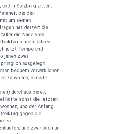
 und in Salzburg zittert
ehrheit bei den
mit um seinen
ragen hat derzeit die
taller die Nase vorn.
Strukturen nach Jahren
ich jetzt Tempo und
so jenen zwei
sprünglich ausgelegt
hmen bequem verwirklichen
hen zu wollen, musste
nnen) durchaus bereit
l hätte sonst die letzten
gewonnen, und der Anfang
treiktag gegen die
rden.
enhaufen, und zwar auch an