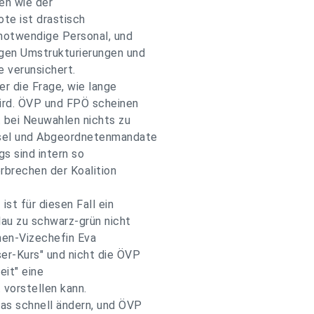
en wie der
te ist drastisch
notwendige Personal, und
igen Umstrukturierungen und
e verunsichert.
er die Frage, wie lange
ird. ÖVP und FPÖ scheinen
t bei Neuwahlen nichts zu
ssel und Abgeordnetenmandate
gs sind intern so
rbrechen der Koalition
st für diesen Fall ein
lau zu schwarz-grün nicht
ünen-Vizechefin Eva
er-Kurs" und nicht die ÖVP
eit" eine
vorstellen kann.
as schnell ändern, und ÖVP