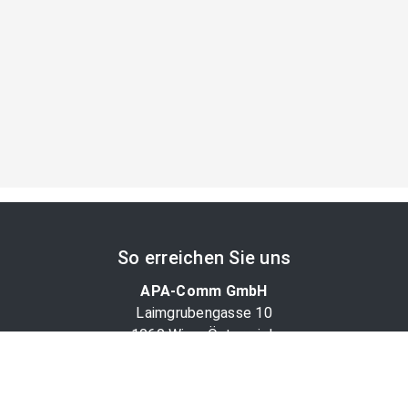
So erreichen Sie uns
APA-Comm GmbH
Laimgrubengasse 10
1060 Wien, Österreich
PR-Desk Support
Tel. +43 1 36060-5310