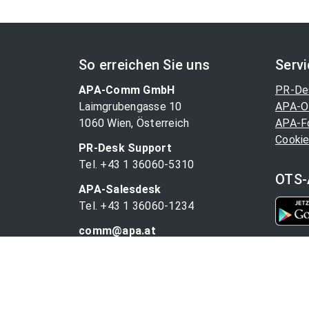
So erreichen Sie uns
Serv
APA-Comm GmbH
PR-De
Laimgrubengasse 10
APA-O
1060 Wien, Österreich
APA-F
Cookie
PR-Desk Support
Tel. +43 1 36060-5310
OTS-
APA-Salesdesk
Tel. +43 1 36060-1234
comm@apa.at