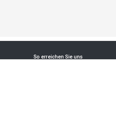
So erreichen Sie uns
APA-Comm GmbH
Laimgrubengasse 10
1060 Wien, Österreich
PR-Desk Support
Tel. +43 1 36060-5310
APA-Salesdesk
Tel. +43 1 36060-1234