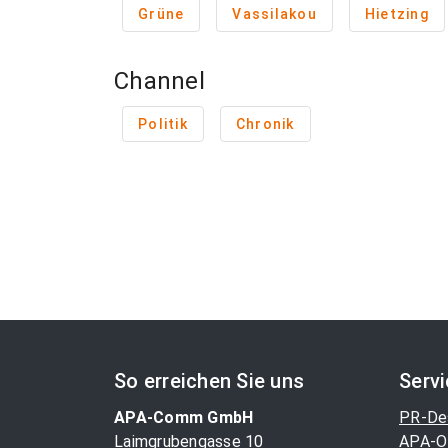
Grüne
Vassilakou
Hietzing
Channel
Politik
Chronik
So erreichen Sie uns
Serv
APA-Comm GmbH
PR-De
Laimgrubengasse 10
APA-O