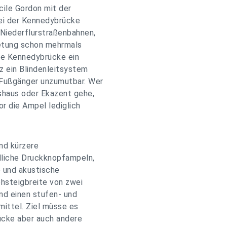
cile Gordon mit der
ei der Kennedybrücke
 Niederflurstraßenbahnen,
retung schon mehrmals
die Kennedybrücke ein
z ein Blindenleitsystem
r Fußgänger unzumutbar. Wer
shaus oder Ekazent gehe,
r die Ampel lediglich
und kürzere
dliche Druckknopfampeln,
 und akustische
hsteigbreite von zwei
nd einen stufen- und
mittel. Ziel müsse es
ücke aber auch andere