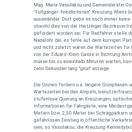
Mag. Maria Vassilakou und Gemeinderätin Ce
"Fußgänger-feindlichsten" Kreuzung Wiens b
auseinander. Dort gebe es noch immer keine
obwohl dies von der Hietzinger Bezirksvert
gefordert worden sei. Für Radfahrer stelle 
Nadelöhr dar, es fehle auf dem kurvigen Plat
und nicht zuletzt wären die Wartezeiten fü
von der Eduard-Klein-Gasse in Richtung Amt
müsse bis zu eineinhalb Minuten warten, bevo
zehn Sekunden lang "grün" anzeige.
Die Grünen fordern u.a. längere Grünphasen 
Wartezeiten bei den Ampeln, benutzerfreun
stufenlose Querung an Kreuzungen, optische
Informationen für Fahrgäste, eine Mindestge
Metern bzw. 2,50 Meter bei Schrägparkern u
gefahrlosen Einstieg in öffentliche Verkehrs
sein, so Vassilakou, die Kreuzung Kennedybr