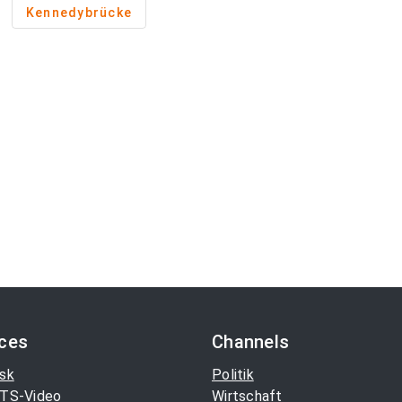
Kennedybrücke
ices
Channels
sk
Politik
TS-Video
Wirtschaft