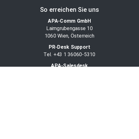
So erreichen Sie uns
APA-Comm GmbH
Laimgrubengasse 10
1060 Wien, Österreich
PR-Desk Support
Tel. +43 1 36060-5310
APA-Salesdesk
Tel. +43 1 36060-1234
comm@apa.at
Services
PR-Desk
APA-OTS-Video
APA-Fotoservice
Cookie-Präferenzen