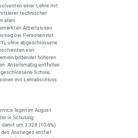
olventen einer Lehre mit
mittlerer technischer
n allen
gemerkten Arbeitslosen
stieg bei Personen mit
381), ohne abgeschlossene
Absolventen von
gemein bildender höheren
en. Anteilsmäßig entfallen
bgeschlossene Schule,
sonen mit Lehrabschluss.
ervice lagen im August
der in Schulung
g damit um 3.328 (10,6%)
 des Anstieges entfiel