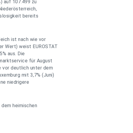
) auf 107.499 zu
Niederösterreich,
slosigkeit bereits
eich ist nach wie vor
arer Wert) weist EUROSTAT
5% aus. Die
marktservice für August
e vor deutlich unter dem
uxemburg mit 3,7% (Juni)
ine niedrigere
f dem heimischen