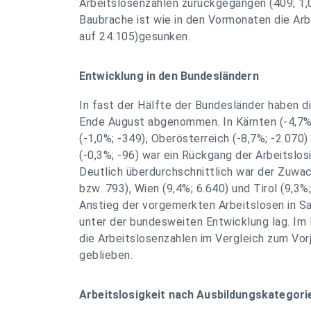
Arbeitslosenzahlen zurückgegangen (409; 1,0
Baubrache ist wie in den Vormonaten die Arbe
auf 24.105)gesunken.
Entwicklung in den Bundesländern
In fast der Hälfte der Bundesländer haben d
Ende August abgenommen. In Kärnten (-4,7%;
(-1,0%; -349), Oberösterreich (-8,7%; -2.070)
(-0,3%; -96) war ein Rückgang der Arbeitslos
Deutlich überdurchschnittlich war der Zuwac
bzw. 793), Wien (9,4%; 6.640) und Tirol (9,3%
Anstieg der vorgemerkten Arbeitslosen in Sa
unter der bundesweiten Entwicklung lag. Im 
die Arbeitslosenzahlen im Vergleich zum Vor
geblieben.
Arbeitslosigkeit nach Ausbildungskategori