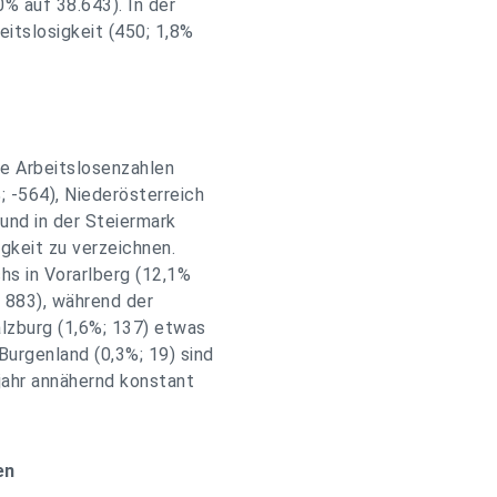
% auf 38.643). In der
itslosigkeit (450; 1,8%
ie Arbeitslosenzahlen
 -564), Niederösterreich
 und in der Steiermark
igkeit zu verzeichnen.
hs in Vorarlberg (12,1%
; 883), während der
lzburg (1,6%; 137) etwas
Burgenland (0,3%; 19) sind
jahr annähernd konstant
en