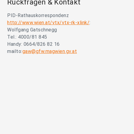
Rückfragen & Kontakt
PID-Rathauskorrespondenz
http://www.wien.at/vtx/vtx-rk-xlink/
:
Wolfgang Gatschnegg
Tel.: 4000/81 845
Handy: 0664/826 82 16
mailto:
gaw@gfw.magwien.gv.at