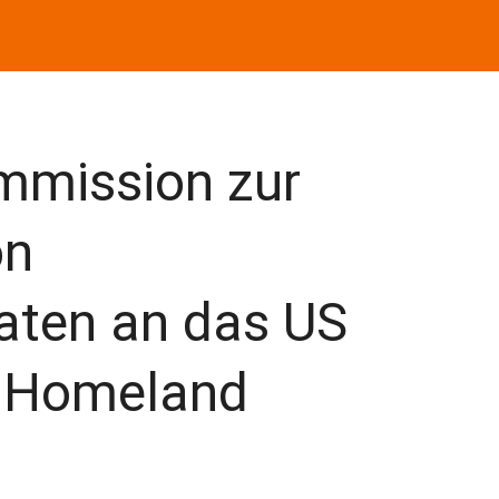
mmission zur
on
aten an das US
r Homeland