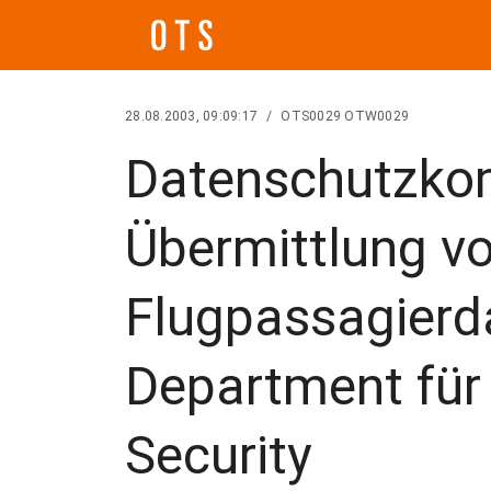
28.08.2003, 09:09:17
/
OTS0029 OTW0029
Datenschutzko
Übermittlung v
Flugpassagierd
Department fü
Security