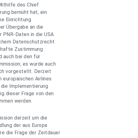
ithilfe des Chief
erung bemüht hat, ein
he Einrichtung
rer Übergabe an die
er PNR-Daten in die USA
schem Datenschutzrecht
lebhafte Zustimmung
d auch bei den für
mmission; es wurde auch
h vorgestellt. Derzeit
en europäischen Airlines
- die Implementierung
ng dieser Frage von den
ommen werden.
sion derzeit um die
dlung der aus Europa
re die Frage der Zeitdauer