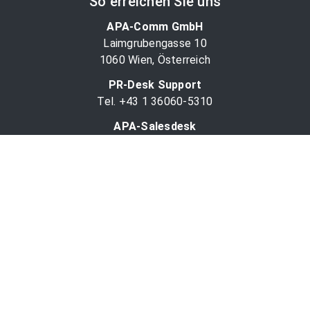
So erreichen Sie uns
APA-Comm GmbH
Laimgrubengasse 10
1060 Wien, Österreich
PR-Desk Support
Tel. +43 1 36060-5310
APA-Salesdesk
Tel. +43 1 36060-1234
comm@apa.at
Services
PR-Desk
APA-OTS-Video
APA-Fotoservice
Cookie-Präferenzen