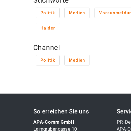
Stichworte
Politik
Medien
Vorausmeldu
Haider
Channel
Politik
Medien
So erreichen Sie uns
Serv
APA-Comm GmbH
PR-De
Laimgrubengasse 10
APA-O