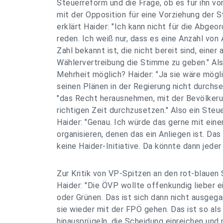
Steuerreform und die Frage, ob es für ihn vo
mit der Opposition für eine Vorziehung der 
erklärt Haider: "Ich kann nicht für die Abge
reden. Ich weiß nur, dass es eine Anzahl von
Zahl bekannt ist, die nicht bereit sind, einer 
Wählervertreibung die Stimme zu geben." Als
Mehrheit möglich? Haider: "Ja sie wäre möglic
seinen Plänen in der Regierung nicht durchset
"das Recht herausnehmen, mit der Bevölkeru
richtigen Zeit durchzusetzen." Also ein St
Haider: "Genau. Ich würde das gerne mit ei
organisieren, denen das ein Anliegen ist. Das
keine Haider-Initiative. Da könnte dann jeder
Zur Kritik von VP-Spitzen an den rot-blauen 
Haider: "Die ÖVP wollte offenkundig lieber e
oder Grünen. Das ist sich dann nicht ausge
sie wieder mit der FPÖ gehen. Das ist so al
hinausprügeln, die Scheidung einreichen und