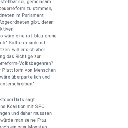
rstellbar sei, gemeinsam
Steuerreform zu stimmen,
ordneten im Parlament
 Abgeordneten gibt, deren
aktiven
o wäre eine rot-blau-grüne
h." Sollte er sich mit
zen, will er sich aber
ng das Richtige zur
euerreform-Volksbegehren?
ner Plattform von Menschen
 wäre überparteilich und
 unterschreiben."
Steuerflirts sagt
ine Koalition mit SPÖ
gangen und daher mussten
s würde man seine Frau
 nach ein paar Monaten