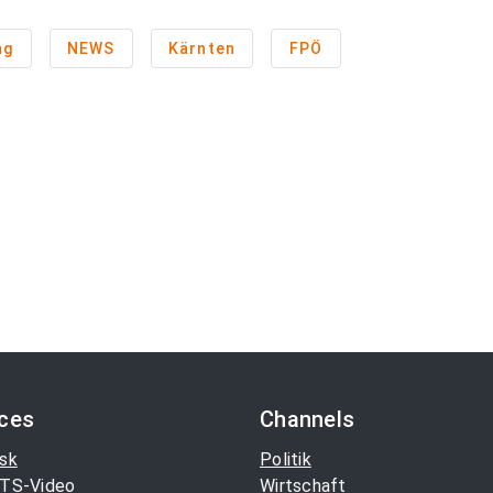
ng
NEWS
Kärnten
FPÖ
ices
Channels
sk
Politik
TS-Video
Wirtschaft