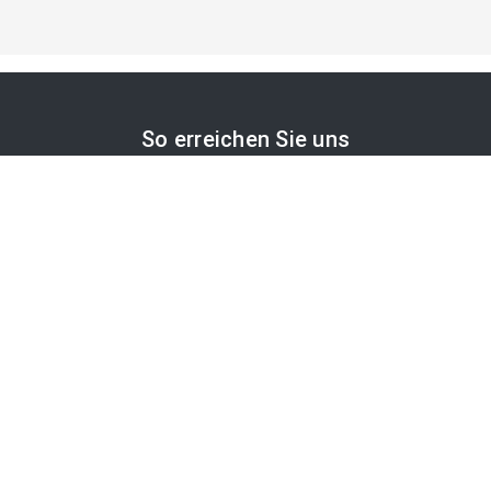
So erreichen Sie uns
APA-Comm GmbH
Laimgrubengasse 10
1060 Wien, Österreich
PR-Desk Support
Tel. +43 1 36060-5310
APA-Salesdesk
Tel. +43 1 36060-1234
comm@apa.at
Services