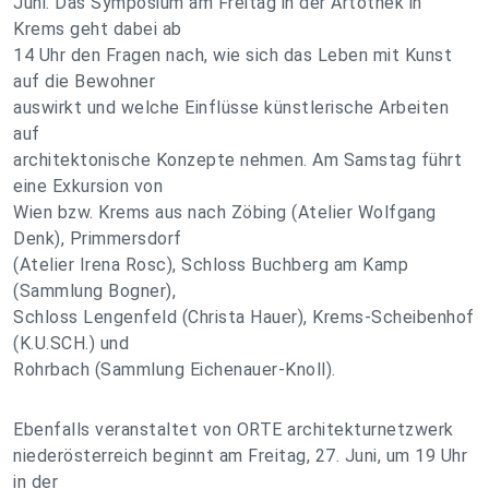
Juni. Das Symposium am Freitag in der Artothek in
Krems geht dabei ab
14 Uhr den Fragen nach, wie sich das Leben mit Kunst
auf die Bewohner
auswirkt und welche Einflüsse künstlerische Arbeiten
auf
architektonische Konzepte nehmen. Am Samstag führt
eine Exkursion von
Wien bzw. Krems aus nach Zöbing (Atelier Wolfgang
Denk), Primmersdorf
(Atelier Irena Rosc), Schloss Buchberg am Kamp
(Sammlung Bogner),
Schloss Lengenfeld (Christa Hauer), Krems-Scheibenhof
(K.U.SCH.) und
Rohrbach (Sammlung Eichenauer-Knoll).
Ebenfalls veranstaltet von ORTE architekturnetzwerk
niederösterreich beginnt am Freitag, 27. Juni, um 19 Uhr
in der