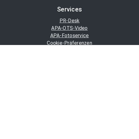
Services
PR-Desk
APA-OTS-Video
APA-Fotoservice
Cookie-Präferenzen
OTS-App
Channels
Politik
Wirtschaft
Finanzen