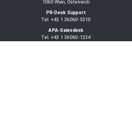
1060 Wien, Österreich
PR-Desk Support
Tel. +43 1 36060-5310
APA-Salesdesk
Tel. +43 1 36060-1234
comm@apa.at
Services
PR-Desk
APA-OTS-Video
APA-Fotoservice
Cookie-Präferenzen
OTS-App