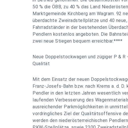
50 % die ÖBB, zu 40 % das Land Niederösterr
Marktgemeinde Kirchberg am Wagram. 92 ne
überdachte Zweiradstellplätze und 40 neue,
Fahrradständer in der bestehenden Überdac
Pendlern kostenlos angeboten. Die Bahnstei
zwei neue Stiegen bequem erreichbar.****
Neue Doppelstockwagen und zügiger P & R -
Qualität
Mit dem Einsatz der neuen Doppelstockwage
Franz-Josefs-Bahn bzw. nach Krems a. d. D. 
Pendler in den letzten Jahren wesentlich v
laufenden Verbesserung des Wagenmaterials
ausreichender Parkmöglichkeiten in unmitte
vordringliches Ziel der Qualitätsoffensive d
werden den niederösterreichischen Pendler
PKW-Stellplätze, sowie 2300 Zweiradstellpl