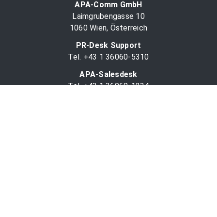
APA-Comm GmbH
Laimgrubengasse 10
1060 Wien, Österreich
PR-Desk Support
Tel. +43 1 36060-5310
APA-Salesdesk
Tel. +43 1 36060-1234
comm@apa.at
Services
PR-Desk
APA-OTS-Video
APA-Fotoservice
Cookie-Präferenzen
OTS-App