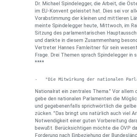
Dr. Michael Spindelegger, die Arbeit, die Öst
im EU-Konvent geleistet hat. Dies sei vor al
Vorabstimmung der kleinen und mittleren Lä
meinte Spindelegger heute, Mittwoch, im R
Sitzung des parlamentarischen Hauptauss
und dankte in diesem Zusammenhang besond
Vertreter Hannes Farnleitner für sein wesent
Frage. Drei Themen sprach Spindelegger in 
****
-   "Die Mitwirkung der nationalen Parl
Nationalrat ein zentrales Thema." Vor allem
gebe den nationalen Parlamenten die Möglic
und gegebenenfalls sprichwörtlich die gelbe
zücken. "Das bringt uns natürlich auch viel Ar
Notwendigkeit einer guten Vorbereitung dara
bewußt. Berücksichtigen möchte die ÖVP dab
Forderung nach Einbeziehung der Bundesländ