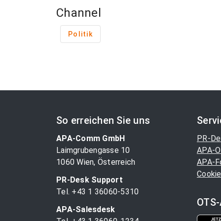
Channel
Politik
So erreichen Sie uns
Serv
APA-Comm GmbH
PR-De
Laimgrubengasse 10
APA-O
1060 Wien, Österreich
APA-F
Cookie
PR-Desk Support
Tel. +43 1 36060-5310
OTS-
APA-Salesdesk