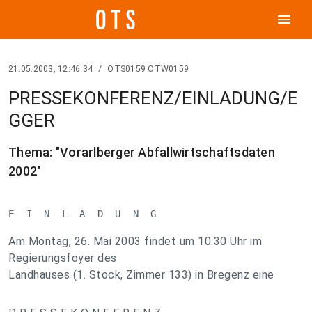
menu
21.05.2003, 12:46:34
/
OTS0159 OTW0159
PRESSEKONFERENZ/EINLADUNG/E
GGER
Thema: "Vorarlberger Abfallwirtschaftsdaten
2002"
E  I  N  L  A  D  U  N  G
Am Montag, 26. Mai 2003 findet um 10.30 Uhr im
Regierungsfoyer des
Landhauses (1. Stock, Zimmer 133) in Bregenz eine