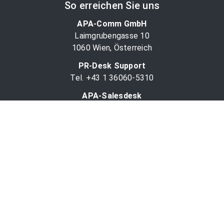
So erreichen Sie uns
APA-Comm GmbH
Laimgrubengasse 10
1060 Wien, Österreich
PR-Desk Support
Tel. +43 1 36060-5310
APA-Salesdesk
Tel. +43 1 36060-1234
comm@apa.at
Services
PR-Desk
APA-OTS-Video
APA-Fotoservice
Cookie-Präferenzen