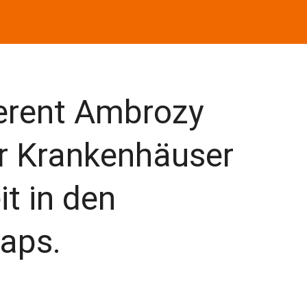
erent Ambrozy
er Krankenhäuser
it in den
laps.