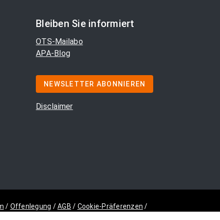
Bleiben Sie informiert
OTS-Mailabo
APA-Blog
NEWSLETTER ABONNIEREN
Disclaimer
m
/
Offenlegung
/
AGB
/
Cookie-Präferenzen
/