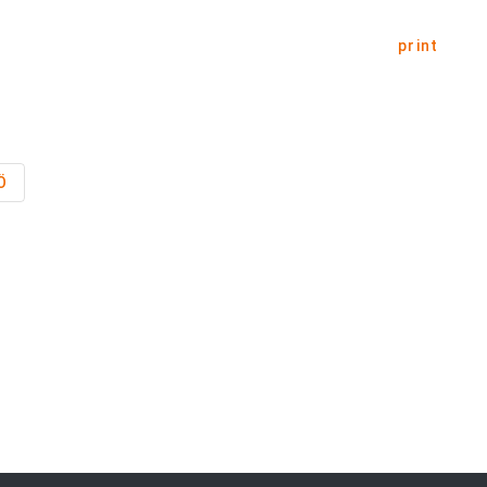
print
Ö