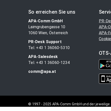
So erreichen Sie uns
Serv
APA-Comm GmbH
PR-De
Laimgrubengasse 10
APA-O
1060 Wien, Österreich
APA-F
Cookie
PR-Desk Support
Tel. +43 1 36060-5310
OTS-
APA-Salesdesk
Tel. +43 1 36060-1234
comm@apa.at
© 1997 - 2025 APA-Comm GmbH und der jeweilige 
vorbehalten.