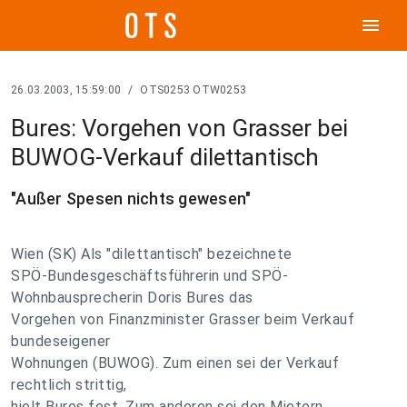
menu
26.03.2003, 15:59:00
/
OTS0253 OTW0253
Bures: Vorgehen von Grasser bei
BUWOG-Verkauf dilettantisch
"Außer Spesen nichts gewesen"
Wien (SK) Als "dilettantisch" bezeichnete
SPÖ-Bundesgeschäftsführerin und SPÖ-
Wohnbausprecherin Doris Bures das
Vorgehen von Finanzminister Grasser beim Verkauf
bundeseigener
Wohnungen (BUWOG). Zum einen sei der Verkauf
rechtlich strittig,
hielt Bures fest. Zum anderen sei den Mietern