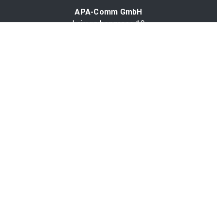
APA-Comm GmbH
Laimgrubengasse 10
1060 Wien, Österreich
PR-Desk Support
Tel. +43 1 36060-5310
APA-Salesdesk
Tel. +43 1 36060-1234
comm@apa.at
Services
PR-Desk
APA-OTS-Video
APA-Fotoservice
Cookie-Präferenzen