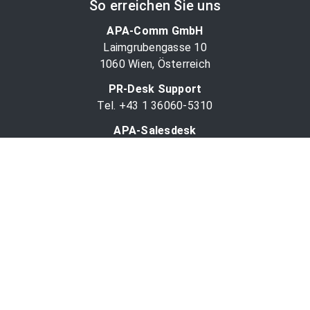
So erreichen Sie uns
APA-Comm GmbH
Laimgrubengasse 10
1060 Wien, Österreich
PR-Desk Support
Tel. +43 1 36060-5310
APA-Salesdesk
Tel. +43 1 36060-1234
comm@apa.at
Services
PR-Desk
APA-OTS-Video
APA-Fotoservice
Cookie-Präferenzen