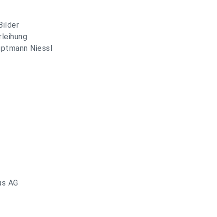
Bilder
rleihung
uptmann Niessl
us AG