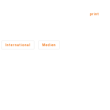
print
International
Medien