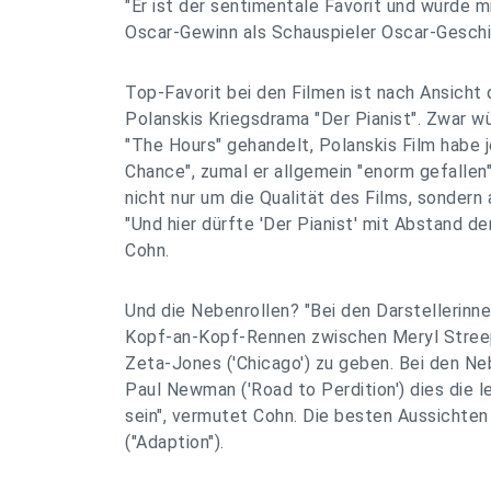
"Er ist der sentimentale Favorit und würde 
Oscar-Gewinn als Schauspieler Oscar-Geschi
Top-Favorit bei den Filmen ist nach Ansich
Polanskis Kriegsdrama "Der Pianist". Zwar w
"The Hours" gehandelt, Polanskis Film habe 
Chance", zumal er allgemein "enorm gefalle
nicht nur um die Qualität des Films, sonder
"Und hier dürfte 'Der Pianist' mit Abstand de
Cohn.
Und die Nebenrollen? "Bei den Darstellerinne
Kopf-an-Kopf-Rennen zwischen Meryl Streep
Zeta-Jones ('Chicago') zu geben. Bei den Ne
Paul Newman ('Road to Perdition') dies die 
sein", vermutet Cohn. Die besten Aussichten
("Adaption").