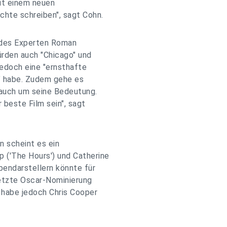
mit einem neuen
chte schreiben", sagt Cohn.
t des Experten Roman
ürden auch "Chicago" und
jedoch eine "ernsthafte
n" habe. Zudem gehe es
n auch um seine Bedeutung.
r beste Film sein", sagt
n scheint es ein
 ('The Hours') und Catherine
bendarstellern könnte für
letzte Oscar-Nominierung
 habe jedoch Chris Cooper