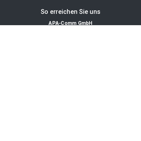
So erreichen Sie uns
APA-Comm GmbH
Laimgrubengasse 10
1060 Wien, Österreich
PR-Desk Support
Tel. +43 1 36060-5310
APA-Salesdesk
Tel. +43 1 36060-1234
comm@apa.at
Services
PR-Desk
APA-OTS-Video
APA-Fotoservice
Cookie-Präferenzen