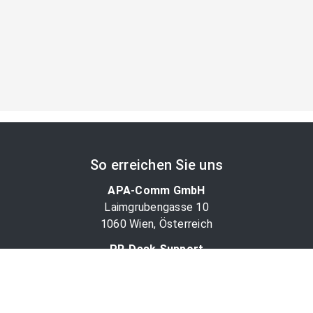
So erreichen Sie uns
APA-Comm GmbH
Laimgrubengasse 10
1060 Wien, Österreich
PR-Desk Support
Tel. +43 1 36060-5310
APA-Salesdesk
Tel. +43 1 36060-1234