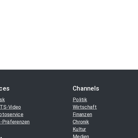
ices
Channels
sk
Politik
TS-Video
Wirtschaft
otoservice
Finanzen
-Präferenzen
Chronik
Kultur
Medien