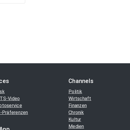
ices
Channels
sk
Politik
TS-Video
Wirtschaft
otoservice
Finanzen
-Präferenzen
Chronik
Kultur
Medien
App