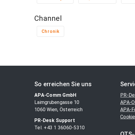
Channel
Chronik
So erreichen Sie uns
Serv
APA-Comm GmbH
PR-De
Laimgrubengasse 10
APA-O
1060 Wien, Österreich
APA-F
Cookie
PR-Desk Support
Tel. +43 1 36060-5310
OTS-