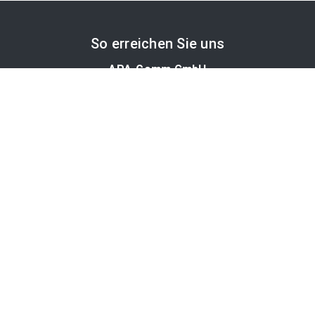
So erreichen Sie uns
APA-Comm GmbH
Laimgrubengasse 10
1060 Wien, Österreich
PR-Desk Support
Tel. +43 1 36060-5310
APA-Salesdesk
Tel. +43 1 36060-1234
comm@apa.at
Services
PR-Desk
APA-OTS-Video