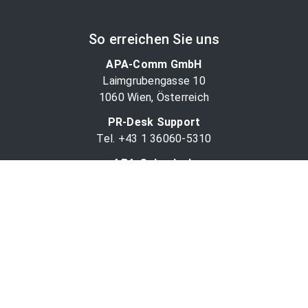
So erreichen Sie uns
APA-Comm GmbH
Laimgrubengasse 10
1060 Wien, Österreich
PR-Desk Support
Tel. +43 1 36060-5310
APA-Salesdesk
Tel. +43 1 36060-1234
comm@apa.at
Services
PR-Desk
APA-OTS-Video
APA-Fotoservice