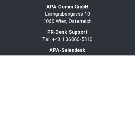
APA-Comm GmbH
Laimgrubengasse 10
1060 Wien, Österreich
PR-Desk Support
Tel. +43 1 36060-5310
APA-Salesdesk
Tel. +43 1 36060-1234
comm@apa.at
Services
PR-Desk
APA-OTS-Video
APA-Fotoservice
Cookie-Präferenzen