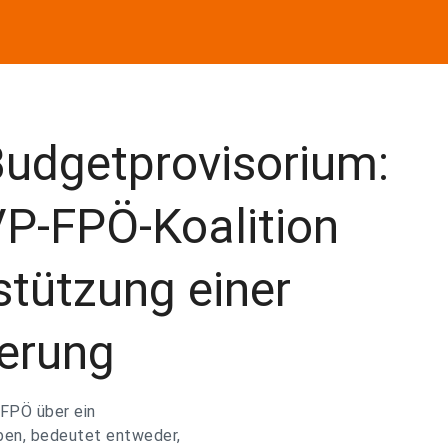
Budgetprovisorium:
VP-FPÖ-Koalition
stützung einer
ierung
 FPÖ über ein
ben, bedeutet entweder,