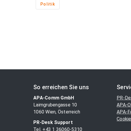
Politik
So erreichen Sie uns
Serv
APA-Comm GmbH
PR-De
Laimgrubengasse 10
APA-O
1060 Wien, Österreich
APA-F
Cookie
PR-Desk Support
Tel. +43 1 36060-5310