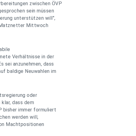
orbereitungen zwischen ÖVP
bgesprochen sein müssen
rung unterstützen will",
 Matznetter Mittwoch
abile
ete Verhältnisse in der
Es sei anzunehmen, dass
 auf baldige Neuwahlen im
itsregierung oder
i klar, dass dem
 bisher immer formuliert
chen werden will,
 von Machtpositionen