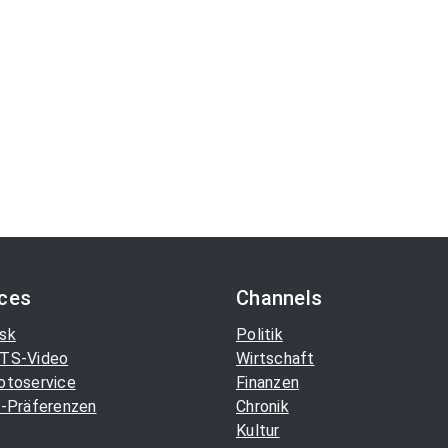
ices
Channels
sk
Politik
TS-Video
Wirtschaft
otoservice
Finanzen
-Präferenzen
Chronik
Kultur