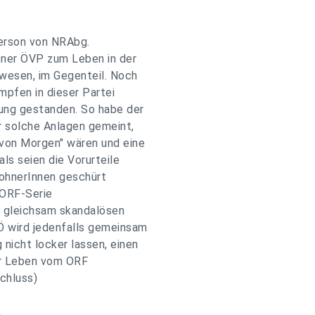
Person von NRAbg.
ener ÖVP zum Leben in der
ewesen, im Gegenteil. Noch
ümpfen in dieser Partei
ung gestanden. So habe der
 solche Anlagen gemeint,
von Morgen" wären und eine
ls seien die Vorurteile
wohnerInnen geschürt
 ORF-Serie
e gleichsam skandalösen
Ö wird jedenfalls gemeinsam
nicht locker lassen, einen
hr Leben vom ORF
Schluss)