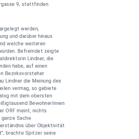
rgasse 9, stattfinden
dargelegt werden,
ung und darüber hinaus
und welche weiteren
würden. Befremdet zeigte
ldirektorin Lindner, die
unden habe, auf einen
on Bezirksvorsteher
au Lindner die Meinung des
eilen vermag, so gebiete
Dialog mit dem obersten
reißigtausend BewohnerInnen
er ORF meint, nichts
e ganze Sache
rständnis über Objektivität
", brachte Spitzer seine