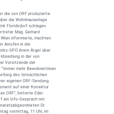
r die von ORF produzierte
 über die Wohnhausanlage
irk Floridsdorf schlagen
ertreter Mag. Gerhard
 Wien informierte, machten
n Anrufen in der
zirks-SPÖ ihrem Ärger über
ldsiedlung in der von
er Vorsitzende der
t: "Immer mehr BewohnerInnen
tellung des tatsächlichen
ner eigenen ORF-Sendung.
ement auf einer Korrektur
des ORF", betonte Eder.
f ein Info-Gespräch mit
onaratsabgeordneten Dr.
tag vormittag, 11 Uhr, im