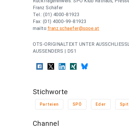
Rückfragehinweis: SPÖ Klub Rathaus, Press
Franz Schäfer
Tel.: (01) 4000-81923
Fax: (01) 4000-99-81923
mailto:
franz.schaefer@spoe.at
OTS-ORIGINALTEXT UNTER AUSSCHLIESS
AUSSENDERS | DS1
Stichworte
Parteien
SPÖ
Eder
Spi
Channel