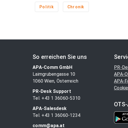
Politik
Chronik
So erreichen Sie uns
Serv
APA-Comm GmbH
PR-De
Laimgrubengasse 10
APA-O
1060 Wien, Österreich
APA-F
Cookie
PR-Desk Support
Tel. +43 1 36060-5310
OTS-
APA-Salesdesk
Tel. +43 1 36060-1234
comm@apa.at