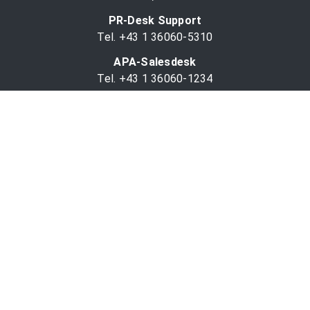
PR-Desk Support
Tel. +43 1 36060-5310
APA-Salesdesk
Tel. +43 1 36060-1234
comm@apa.at
Services
PR-Desk
APA-OTS-Video
APA-Fotoservice
Cookie-Präferenzen
OTS-App