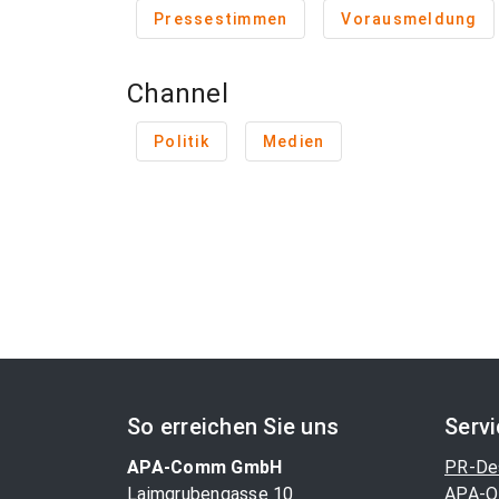
Pressestimmen
Vorausmeldung
Channel
Politik
Medien
So erreichen Sie uns
Serv
APA-Comm GmbH
PR-De
Laimgrubengasse 10
APA-O