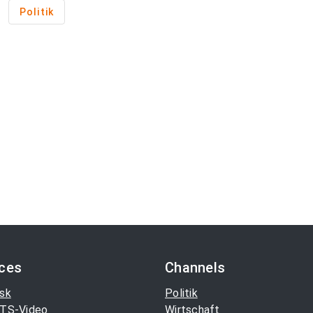
Politik
ices
Channels
sk
Politik
TS-Video
Wirtschaft