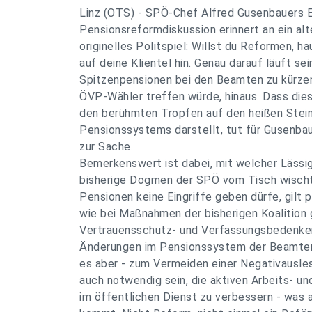
Linz (OTS) - SPÖ-Chef Alfred Gusenbauers Ei
Pensionsreformdiskussion erinnert an ein alt
originelles Politspiel: Willst du Reformen, ha
auf deine Klientel hin. Genau darauf läuft s
Spitzenpensionen bei den Beamten zu kürzen
ÖVP-Wähler treffen würde, hinaus. Dass dies
den berühmten Tropfen auf den heißen Stein
Pensionssystems darstellt, tut für Gusenbau
zur Sache.
Bemerkenswert ist dabei, mit welcher Lässi
bisherige Dogmen der SPÖ vom Tisch wischt
Pensionen keine Eingriffe geben dürfe, gilt 
wie bei Maßnahmen der bisherigen Koalition g
Vertrauensschutz- und Verfassungsbedenken
Änderungen im Pensionssystem der Beamten 
es aber - zum Vermeiden einer Negativausles
auch notwendig sein, die aktiven Arbeits- 
im öffentlichen Dienst zu verbessern - was a