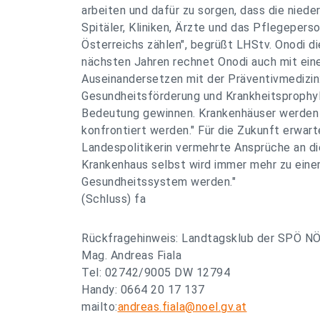
arbeiten und dafür zu sorgen, dass die niede
Spitäler, Kliniken, Ärzte und das Pflegepers
Österreichs zählen", begrüßt LHStv. Onodi d
nächsten Jahren rechnet Onodi auch mit ei
Auseinandersetzen mit der Präventivmedizin:
Gesundheitsförderung und Krankheitsprophy
Bedeutung gewinnen. Krankenhäuser werden 
konfrontiert werden." Für die Zukunft erwart
Landespolitikerin vermehrte Ansprüche an di
Krankenhaus selbst wird immer mehr zu eine
Gesundheitssystem werden."
(Schluss) fa
Rückfragehinweis: Landtagsklub der SPÖ N
Mag. Andreas Fiala
Tel: 02742/9005 DW 12794
Handy: 0664 20 17 137
mailto:
andreas.fiala@noel.gv.at