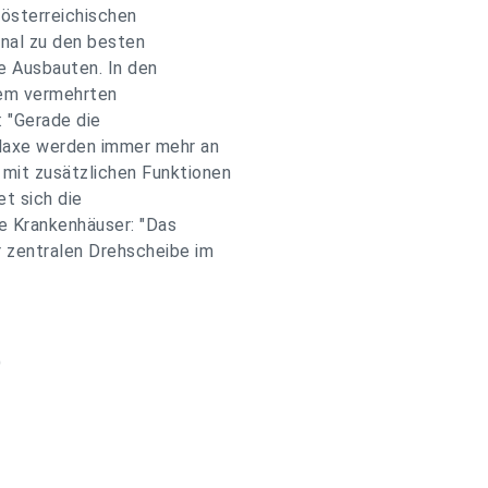
rösterreichischen
onal zu den besten
ie Ausbauten. In den
nem vermehrten
 "Gerade die
laxe werden immer mehr an
mit zusätzlichen Funktionen
et sich die
e Krankenhäuser: "Das
r zentralen Drehscheibe im
Ö