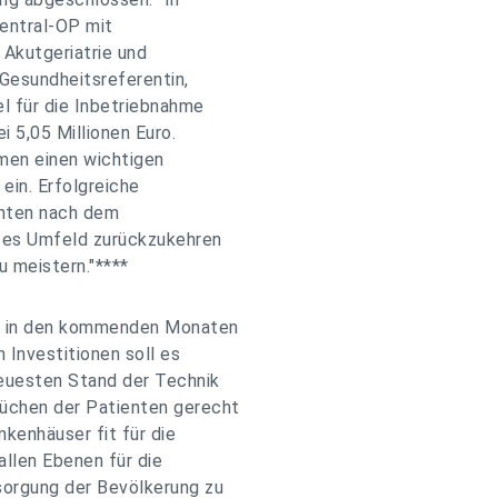
Zentral-OP mit
Akutgeriatrie und
 Gesundheitsreferentin,
el für die Inbetriebnahme
i 5,05 Millionen Euro.
hmen einen wichtigen
ein. Erfolgreiche
enten nach dem
ntes Umfeld zurückzukehren
u meistern."****
er in den kommenden Monaten
 Investitionen soll es
euesten Stand der Technik
rüchen der Patienten gerecht
kenhäuser fit für die
 allen Ebenen für die
orgung der Bevölkerung zu