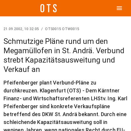
menu
21.09.2002, 10:32:05
/
OTS0015 OTW0015
Schmutzige Pläne rund um den
Megamüllofen in St. Andrä. Verbund
strebt Kapazitätsausweitung und
Verkauf an
Pfeifenberger plant Verbund-Pläne zu
durchkreuzen. Klagenfurt (OTS) - Dem Kärntner
Finanz- und Wirtschaftsreferenten LHStv. Ing. Karl
Pfeifenberger sind konkrete Verkaufspläne
betreffend des DKW St. Andrä bekannt. Durch eine
schleichende Kapazitätsausweitung soll in
wenigen Jahren, wenn nationales Recht durch EU-