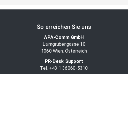
So erreichen Sie uns
APA-Comm GmbH
Laimgrubengasse 10
1060 Wien, Österreich
PR-Desk Support
Tel. +43 1 36060-5310
APA-Salesdesk
Tel. +43 1 36060-1234
comm@apa.at
Services
PR-Desk