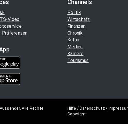
ices
Channels
sk
Politik
TS-Video
Wirtschaft
otoservice
Finanzen
-Präferenzen
Chronik
Kultur
Medien
App
Karriere
Tourismus
Aussender. Alle Rechte
Hilfe
/
Datenschutz
/
Impressu
Copyright