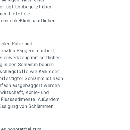
erfügt Lobbe jetzt über
men bietet die
inschließlich sämtlicher
nales Rühr- und
ormalen Baggers montiert,
llenwerkzeug mit seitlichen
ng in den Schlamm bohren.
schlagstoffe wie Kalk oder
rfestigter Schlamm ist nach
nfach ausgebaggert werden.
rwirtschaft, Kohle- und
d Flusssedimente. Außerdem
flüssigung von Schlämmen
 es honorarfrei zum