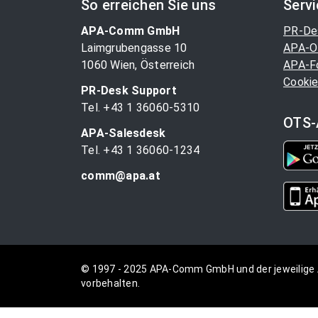
So erreichen Sie uns
Serv
APA-Comm GmbH
PR-De
Laimgrubengasse 10
APA-O
1060 Wien, Österreich
APA-F
Cookie
PR-Desk Support
Tel. +43 1 36060-5310
OTS-
APA-Salesdesk
Tel. +43 1 36060-1234
comm@apa.at
© 1997 - 2025 APA-Comm GmbH und der jeweilige 
vorbehalten.