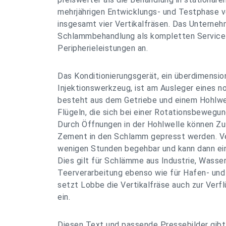
mehrjährigen Entwicklungs- und Testphase v
insgesamt vier Vertikalfräsen. Das Unterneh
Schlammbehandlung als kompletten Service e
Peripherieleistungen an.
Das Konditionierungsgerät, ein überdimensio
Injektionswerkzeug, ist am Ausleger eines n
besteht aus dem Getriebe und einem Hohlwe
Flügeln, die sich bei einer Rotationsbewegu
Durch Öffnungen in der Hohlwelle können Zu
Zement in den Schlamm gepresst werden. Ve
wenigen Stunden begehbar und kann dann ei
Dies gilt für Schlämme aus Industrie, Wasse
Teerverarbeitung ebenso wie für Hafen- un
setzt Lobbe die Vertikalfräse auch zur Ver
ein.
Diesen Text und passende Pressebilder gibt