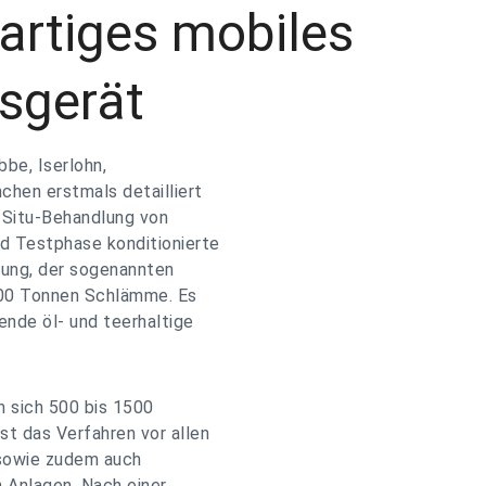
artiges mobiles
sgerät
bbe, Iserlohn,
chen erstmals detailliert
n-Situ-Behandlung von
nd Testphase konditionierte
lung, der sogenannten
.000 Tonnen Schlämme. Es
nde öl- und teerhaltige
n sich 500 bis 1500
t das Verfahren vor allen
 sowie zudem auch
n Anlagen. Nach einer