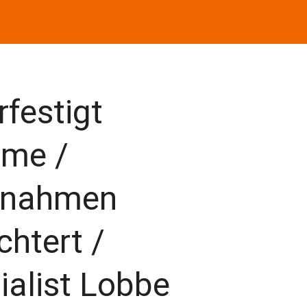
rfestigt
me /
ßnahmen
chtert /
ialist Lobbe