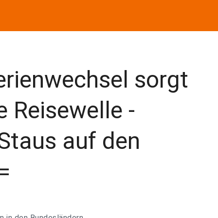
rienwechsel sorgt
e Reisewelle -
Staus auf den
=
n in den Bundesländern