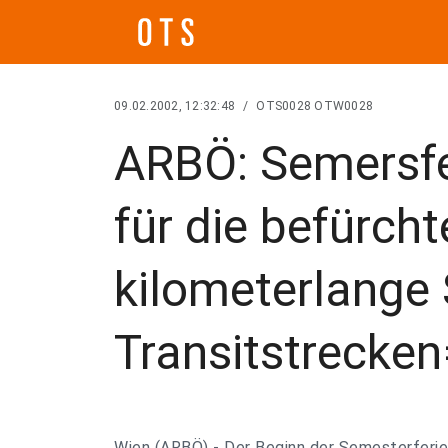
09.02.2002, 12:32:48
/
OTS0028 OTW0028
ARBÖ: Semersfe
für die befürcht
kilometerlange 
Transitstrecken
Wien (ARBÖ) - Der Beginn der Semesterferie