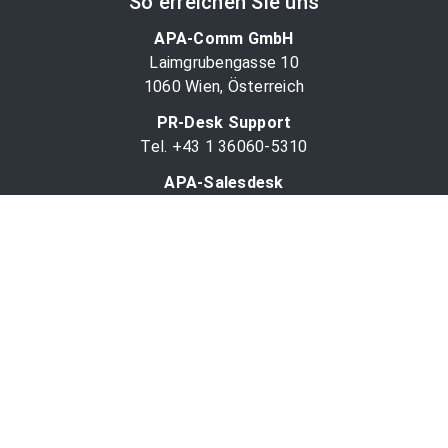
So erreichen Sie uns
APA-Comm GmbH
Laimgrubengasse 10
1060 Wien, Österreich
PR-Desk Support
Tel. +43 1 36060-5310
APA-Salesdesk
Tel. +43 1 36060-1234
comm@apa.at
Services
PR-Desk
APA-OTS-Video
APA-Fotoservice
Cookie-Präferenzen