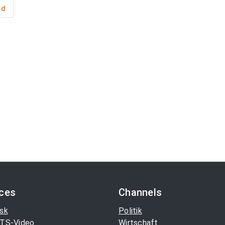
nd
ices
Channels
sk
Politik
TS-Video
Wirtschaft