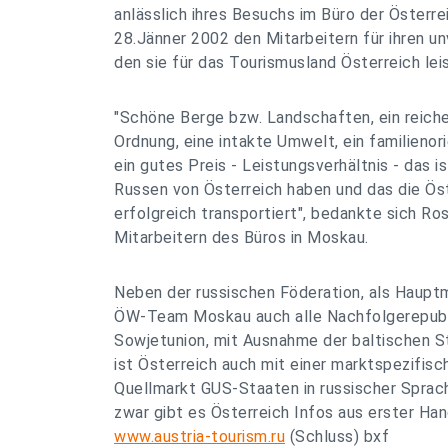
anlässlich ihres Besuchs im Büro der Öster
28.Jänner 2002 den Mitarbeitern für ihren un
den sie für das Tourismusland Österreich lei
"Schöne Berge bzw. Landschaften, ein reich
Ordnung, eine intakte Umwelt, ein familieno
ein gutes Preis - Leistungsverhältnis - das is
Russen von Österreich haben und das die Ös
erfolgreich transportiert", bedankte sich R
Mitarbeitern des Büros in Moskau.
Neben der russischen Föderation, als Hauptm
ÖW-Team Moskau auch alle Nachfolgerepubl
Sowjetunion, mit Ausnahme der baltischen S
ist Österreich auch mit einer marktspezifis
Quellmarkt GUS-Staaten in russischer Sprach
zwar gibt es Österreich Infos aus erster Ha
www.austria-tourism.ru
(Schluss) bxf