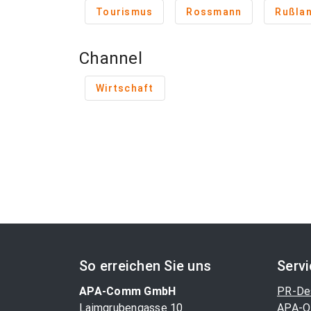
Tourismus
Rossmann
Rußla
Channel
Wirtschaft
So erreichen Sie uns
Serv
APA-Comm GmbH
PR-De
Laimgrubengasse 10
APA-O