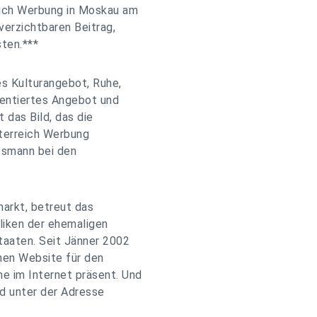
reich Werbung in Moskau am
verzichtbaren Beitrag,
sten.***
es Kulturangebot, Ruhe,
rientiertes Angebot und
t das Bild, das die
terreich Werbung
ossmann bei den
arkt, betreut das
iken der ehemaligen
taaten. Seit Jänner 2002
chen Website für den
e im Internet präsent. Und
nd unter der Adresse