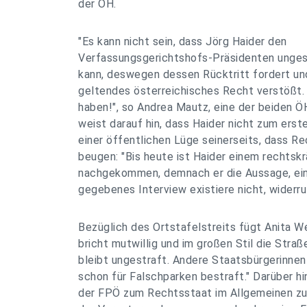
der ÖH.
"Es kann nicht sein, dass Jörg Haider den
Verfassungsgerichtshofs-Präsidenten unges
kann, deswegen dessen Rücktritt fordert un
geltendes österreichisches Recht verstößt
haben!", so Andrea Mautz, eine der beiden 
weist darauf hin, dass Haider nicht zum erst
einer öffentlichen Lüge seinerseits, dass R
beugen: "Bis heute ist Haider einem rechtskrä
nachgekommen, demnach er die Aussage, ein 
gegebenes Interview existiere nicht, widerr
Bezüglich des Ortstafelstreits fügt Anita We
bricht mutwillig und im großen Stil die Stra
bleibt ungestraft. Andere Staatsbürgerinne
schon für Falschparken bestraft." Darüber hin
der FPÖ zum Rechtsstaat im Allgemeinen zu h