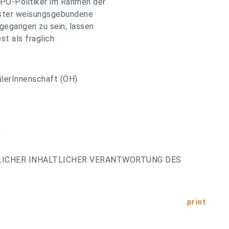
PÖ-Politiker im Rahmen der
ister weisungsgebundene
gegangen zu sein, lassen
t als fraglich
ülerInnenschaft (ÖH)
0
LICHER INHALTLICHER VERANTWORTUNG DES
print