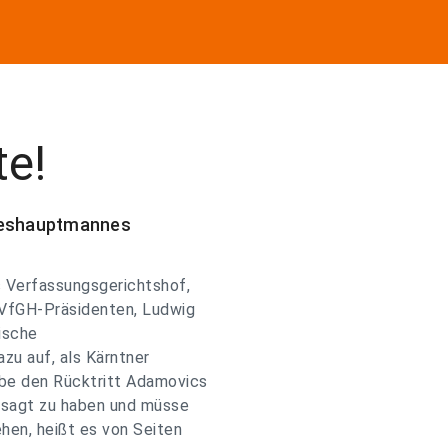
te!
ndeshauptmannes
 Verfassungsgerichtshof,
VfGH-Präsidenten, Ludwig
ische
zu auf, als Kärntner
be den Rücktritt Adamovics
gesagt zu haben und müsse
hen, heißt es von Seiten