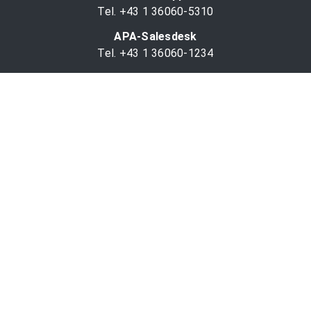
Tel. +43 1 36060-5310
APA-Salesdesk
Tel. +43 1 36060-1234
comm@apa.at
Services
PR-Desk
APA-OTS-Video
APA-Fotoservice
Cookie-Präferenzen
OTS-App