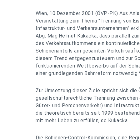
Wien, 10.Dezember 2001 (ÖVP-PK) Aus Anlas
Veranstaltung zum Thema "Trennung von Ei
Infastruktur- und Verkehrsunternehmen" erk
Abg. Mag.Helmut Kukacka, dass parallell z
des Verkehrsaufkommens ein kontinuierlich
Schienenanteils am gesamten Verkehrsaufk
diesem Trend entgegenzusteuern und zur Sc
funktionierenden Wettbewerbs auf der Schi
einer grundlegenden Bahnreform notwendig.
Zur Umsetzung dieser Ziele spricht sich die 
gesellschaftsrechtliche Trennung zwischen 
Güter- und Personenverkehr) und Infrastruk
die theoretisch bereits seit 1999 bestehend
mit mehr Leben zu erfüllen, so Kukacka.
Die Schienen-Control-Kommission, eine Regu