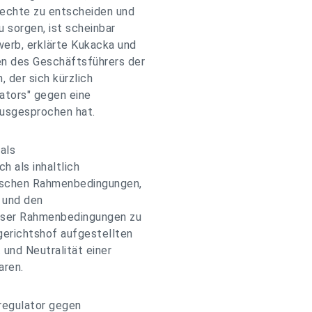
rechte zu entscheiden und
 sorgen, ist scheinbar
werb, erklärte Kukacka und
en des Geschäftsführers der
 der sich kürzlich
ators" gegen eine
ausgesprochen hat.
als
h als inhaltlich
tischen Rahmenbedingungen,
n und den
eser Rahmenbedingungen zu
gerichtshof aufgestellten
und Neutralität einer
aren.
regulator gegen