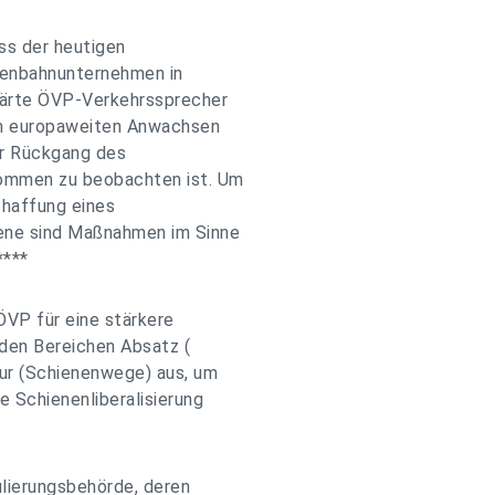
s der heutigen
senbahnunternehmen in
lärte ÖVP-Verkehrssprecher
um europaweiten Anwachsen
er Rückgang des
ommen zu beobachten ist. Um
haffung eines
ene sind Maßnahmen im Sinne
****
ÖVP für eine stärkere
den Bereichen Absatz (
tur (Schienenwege) aus, um
e Schienenliberalisierung
lierungsbehörde, deren