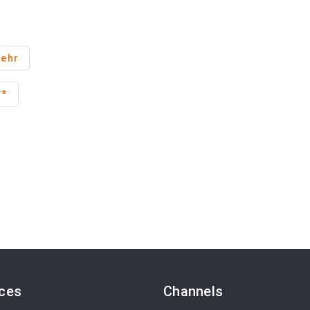
kehr
**
ices
Channels